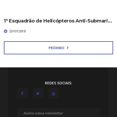
1º Esquadrão de Helicópteros Anti-Submarino (HS-1) alcança a marca de 5.000h voadas nas aeronaves SH-16 Sea Hawk
23/07/2018
PRÓXIMO
REDES SOCIAIS: