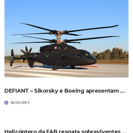
DEFIANT – Sikorsky e Boeing apresentam o Futuro do Helicóptero
03/01/2019
Helicóptero da FAB resgata sobreviventes de queda de avião no Mato Grosso