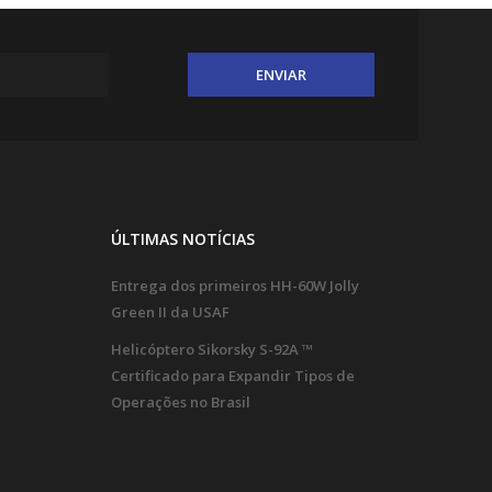
ÚLTIMAS NOTÍCIAS
Entrega dos primeiros HH-60W Jolly
Green II da USAF
Helicóptero Sikorsky S-92A ™
Certificado para Expandir Tipos de
Operações no Brasil