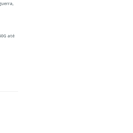
guerra,
60G até