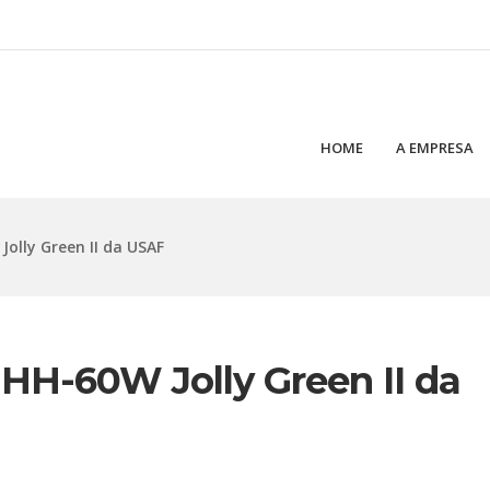
HOME
A EMPRESA
olly Green II da USAF
 HH-60W Jolly Green II da