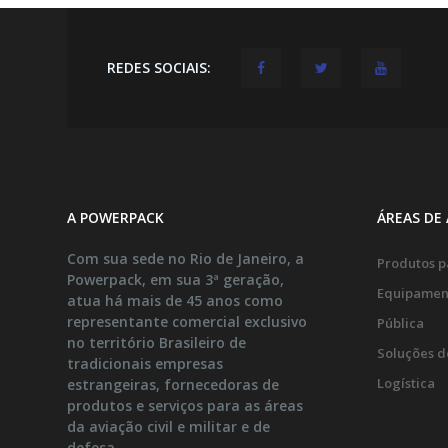
REDES SOCIAIS:
A POWERPACK
ÁREAS DE
Com sua sede no Rio de Janeiro, a
Produtos pa
Powerpack, em sua 3ª geração,
Equipamen
atua há mais de 45 anos como
representante comercial exclusivo
Pública
no território Brasileiro de
Soluções d
tradicionais empresas
Logística
estrangeiras, fornecedoras de
produtos e serviços para as áreas
da aviação civil e militar e de
defesa.