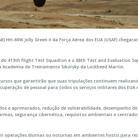
AR) HH-60W Jolly Green II da Força Aérea dos EUA (USAF) chegar
 do 413th Flight Test Squadron e o 88th Test and Evaluation S
da Academia de Treinamento Sikorsky da Lockheed Martin.
sos que garantirão que suas tripulações continuem realizan
cuperação de pessoal para todos os serviços militares dos EUA 
ados e aprimorados, redução de vulnerabilidade, desempenho de
 armas, segurança cibernética, requisitos ambientais e centrado
zir operações diurnas ou noturnas em ambientes hostis para re