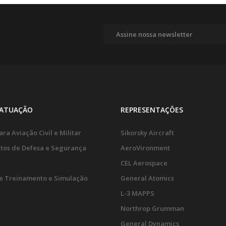
 ATUAÇÃO
REPRESENTAÇÕES
ra Aviação Civil e Militar
Sikorsky Aircraft
tos de Defesa e Segurança
AeroVironment
CEL Aerospace
e Treinamento e Simulação
General Atomics
L-3 MAPPS
Northrop Grumman
General Dynamics