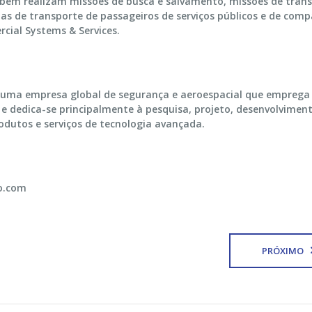
ambém realizam missões de busca e salvamento, missões de tran
ias de transporte de passageiros de serviços públicos e de com
cial Systems & Services.
 uma empresa global de segurança e aeroespacial que emprega
dedica-se principalmente à pesquisa, projeto, desenvolviment
odutos e serviços de tecnologia avançada.
co.com
PRÓXIMO