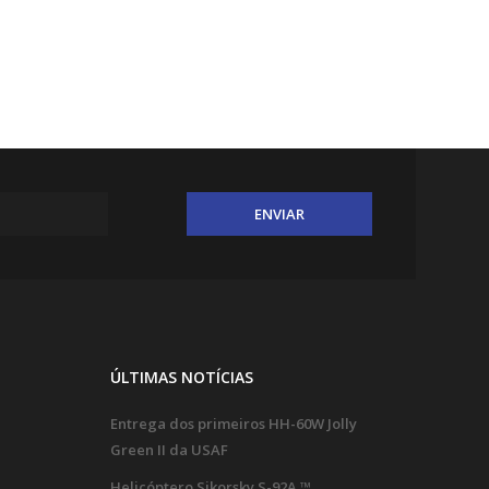
ÚLTIMAS NOTÍCIAS
Entrega dos primeiros HH-60W Jolly
Green II da USAF
Helicóptero Sikorsky S-92A ™