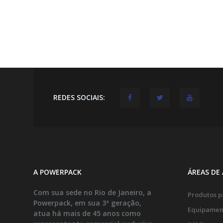
REDES SOCIAIS:
A POWERPACK
ÁREAS DE
Com sua sede no Rio de Janeiro, a
Produtos pa
Powerpack, em sua 3ª geração,
Equipamen
atua há mais de 45 anos como