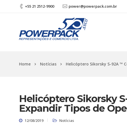
+55 21 2512-9900
power@powerpack.com.br
Home
Notícias
Helicóptero Sikorsky S-92A ™ C
Helicóptero Sikorsky S
Expandir Tipos de Ope
12/08/2019
Notícias