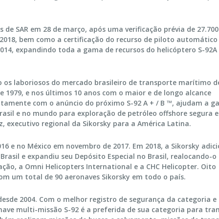
s de SAR em 28 de março, após uma verificação prévia de 27.700 
018, bem como a certificação do recurso de piloto automático
014, expandindo toda a gama de recursos do helicóptero S-92A
do os laboriosos do mercado brasileiro de transporte marítimo d
e 1979, e nos últimos 10 anos com o maior e de longo alcance
juntamente com o anúncio do próximo S-92 A + / B ™, ajudam a ga
Brasil e no mundo para exploração de petróleo offshore segura e
, executivo regional da Sikorsky para a América Latina.
016 e no México em novembro de 2017. Em 2018, a Sikorsky adic
rasil e expandiu seu Depósito Especial no Brasil, realocando-o
iação, a Omni Helicopters International e a CHC Helicopter. Oito
om um total de 90 aeronaves Sikorsky em todo o país.
 desde 2004. Com o melhor registro de segurança da categoria e
onave multi-missão S-92 é a preferida de sua categoria para tra