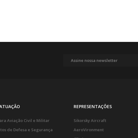
 ATUAÇÃO
REPRESENTAÇÕES
ra Aviação Civil e Militar
Sikorsky Aircraft
tos de Defesa e Segurança
AeroVironment