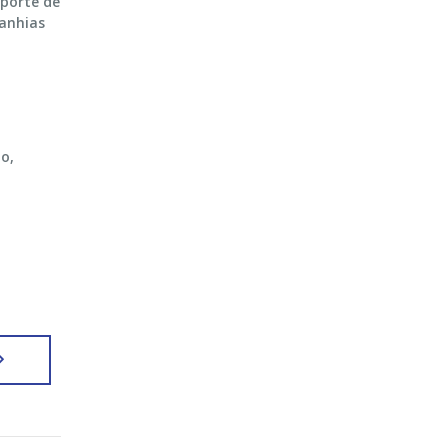
sporte de
panhias
o,