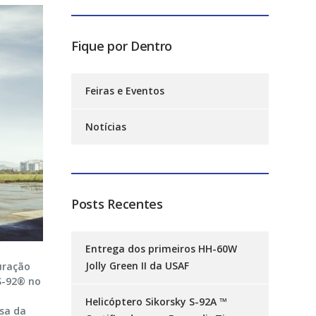
Fique por Dentro
Feiras e Eventos
Notícias
Posts Recentes
Entrega dos primeiros HH-60W
Jolly Green II da USAF
uração
 S-92® no
Helicóptero Sikorsky S-92A ™
esa da