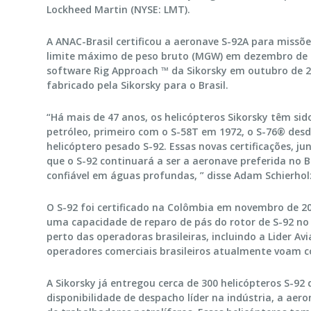
Lockheed Martin (NYSE: LMT).
A ANAC-Brasil certificou a aeronave S-92A para missõe
limite máximo de peso bruto (MGW) em dezembro de 2
software Rig Approach ™ da Sikorsky em outubro de 2
fabricado pela Sikorsky para o Brasil.
“Há mais de 47 anos, os helicópteros Sikorsky têm si
petróleo, primeiro com o S-58T em 1972, o S-76® desd
helicóptero pesado S-92. Essas novas certificações, 
que o S-92 continuará a ser a aeronave preferida no 
confiável em águas profundas, ” disse Adam Schierholz
O S-92 foi certificado na Colômbia em novembro de 2
uma capacidade de reparo de pás do rotor de S-92 no B
perto das operadoras brasileiras, incluindo a Lider Av
operadores comerciais brasileiros atualmente voam c
A Sikorsky já entregou cerca de 300 helicópteros S-92
disponibilidade de despacho líder na indústria, a aer