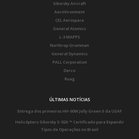
Sikorsky Aircraft
AeroVironment
CEL Aerospace
General Atomics
L-3 MAPPS
Northrop Grumman
General Dynamics
PALL Corporation
Derco
Ruag
ÚLTIMAS NOTÍCIAS
Entrega dos primeiros HH-60W Jolly Green II da USAF
Helicóptero Sikorsky S-92A ™ Certificado para Expandir
Tipos de Operações no Brasil