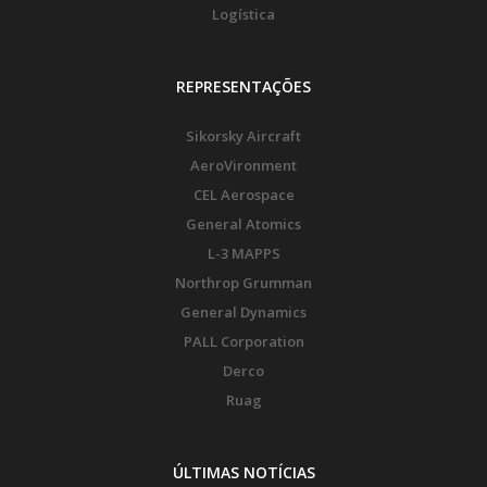
Logística
REPRESENTAÇÕES
Sikorsky Aircraft
AeroVironment
CEL Aerospace
General Atomics
L-3 MAPPS
Northrop Grumman
General Dynamics
PALL Corporation
Derco
Ruag
ÚLTIMAS NOTÍCIAS