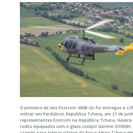
O primeiro de seis Enstrom 480B-Gs foi entregue a L
militar em Pardubice, República Tcheca, em 21 de ju
representantes Enstrom na República Tcheca. Haverá um
todos equipados com o glass cockpit Garmin G1000H. 
usando para treinar pilotos da Força Aérea Tcheca d