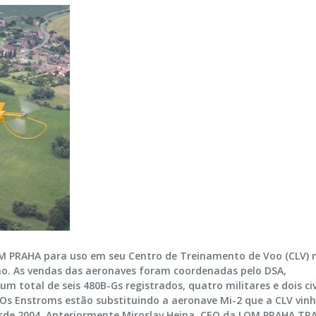
OM PRAHA para uso em seu Centro de Treinamento de Voo (CLV) 
nho. As vendas das aeronaves foram coordenadas pelo DSA,
 total de seis 480B-Gs registrados, quatro militares e dois civ
Os Enstroms estão substituindo a aeronave Mi-2 que a CLV vin
esde 2004. Anteriormente Miroslav Hejna, CEO da LOM PRAHA TRA