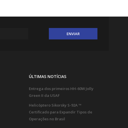
ÚLTIMAS NOTÍCIAS
Entrega dos primeiros HH-60W Jolly
Green II da USAF
Helicóptero Sikorsky S-92A ™
Certificado para Expandir Tipos de
Operações no Brasil