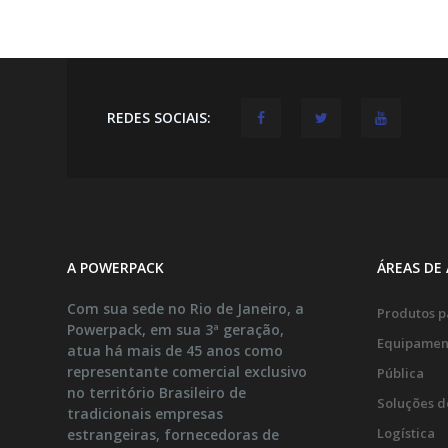
REDES SOCIAIS:
A POWERPACK
ÁREAS DE
Com sua sede no Rio de Janeiro, a
Produtos pa
Powerpack, em sua 3ª geração,
Equipamen
atua há mais de 45 anos como
representante comercial exclusivo
Pública
no território Brasileiro de
Soluções d
tradicionais empresas
Logística
estrangeiras, fornecedoras de