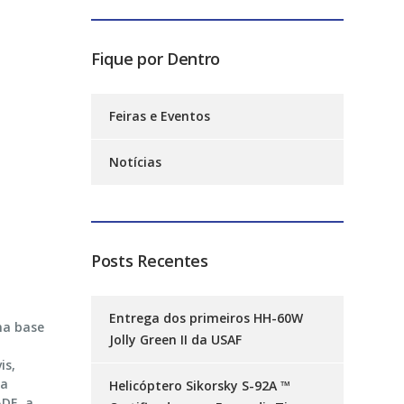
Fique por Dentro
Feiras e Eventos
Notícias
Posts Recentes
Entrega dos primeiros HH-60W
na base
Jolly Green II da USAF
is,
ha
Helicóptero Sikorsky S-92A ™
DE, a