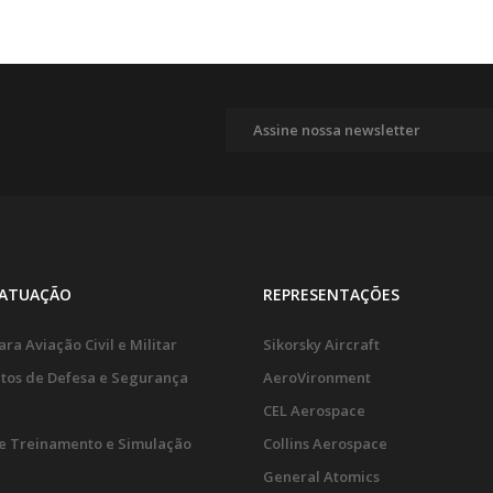
 ATUAÇÃO
REPRESENTAÇÕES
ra Aviação Civil e Militar
Sikorsky Aircraft
tos de Defesa e Segurança
AeroVironment
CEL Aerospace
e Treinamento e Simulação
Collins Aerospace
General Atomics